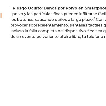
l Riesgo Oculto: Daños por Polvo en Smartpho
l
l polvo y las partículas finas pueden infiltrarse fá
1
los botones, causando daños a largo plazo.
Con e
provocar sobrecalentamiento, pantallas táctiles 
2
incluso la falla completa del dispositivo.
Ya sea q
de un evento polvoriento al aire libre, tu teléfono