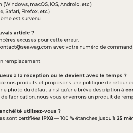
n (Windows, macOS, iOS, Android, etc.)
 Safari, Firefox, etc.)
oblème est survenu
uvais article ?
cères excuses pour cette erreur.
contact@seawag.com
avec votre numéro de commande et
’un remplacement.
tueux à la réception ou le devient avec le temps ?
de nos produits et proposons une politique de retour éq
une photo du défaut ainsi qu’une brève description à
co
 de fabrication, nous vous enverrons un produit de re
anchéité utilisez-vous ?
s sont certifiées
IPX8
— 100 % étanches jusqu’à
25 mèt