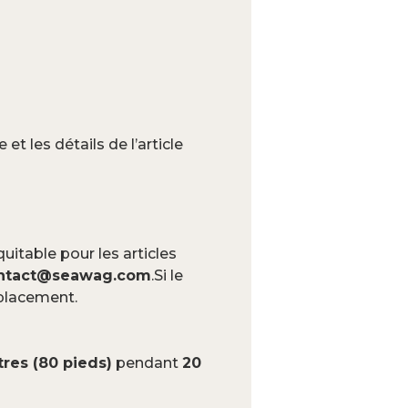
 les détails de l’article
uitable pour les articles
ntact@seawag.com
.Si le
mplacement.
res (80 pieds)
pendant
20